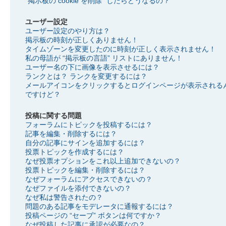
“掲示板の cookie を削除” したらどうなるの？
ユーザー設定
ユーザー設定のやり方は？
掲示板の時刻が正しくありません！
タイムゾーンを変更したのに時刻が正しく表示されません！
私の母語が “掲示板の言語” リストにありません！
ユーザー名の下に画像を表示させるには？
ランクとは？ ランクを変更するには？
メールアイコンをクリックするとログインページが表示される
ですけど？
投稿に関する問題
フォーラムにトピックを投稿するには？
記事を編集・削除するには？
自分の記事にサインを追加するには？
投票トピックを作成するには？
なぜ投票オプションをこれ以上追加できないの？
投票トピックを編集・削除するには？
なぜフォーラムにアクセスできないの？
なぜファイルを添付できないの？
なぜ私は警告されたの？
問題のある記事をモデレータに通報するには？
投稿ページの “セーブ” ボタンは何ですか？
なぜ投稿した記事に承認が必要なの？