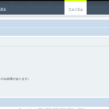
sp;
sp;
sp;
へ戻る
フォーラム
ンのみ効果があります）