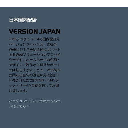
日本国内配給
CMSファクトリー4の国内配給元
バージョンジャパンは、貴社の
Webビジネスを総合的にサポート
するWebソリューションプロバイ
ダーです。ホームページの企画・
デザイン・制作から運営サポート
の経験を生かすことで、Web制作
に関わる全ての視点を元に設計・
開発された次世代CMS・CMSフ
ァクトリー4を自信を持ってお届
け致します。
バージョンジャパンのホームペー
ジはこちら…