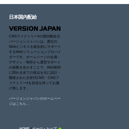
日本国内配給
CMSファクトリー4の国内配給元
バージョンジャパンは、貴社の
Webビジネスを総合的にサポート
するWebソリューションプロバイ
ダーです。ホームページの企画・
デザイン・制作から運営サポート
の経験を生かすことで、Web制作
に関わる全ての視点を元に設計・
開発された次世代CMS・CMSフ
ァクトリー4を自信を持ってお届
け致します。
バージョンジャパンのホームペー
ジはこちら…
HOME
|
ページ・トップ