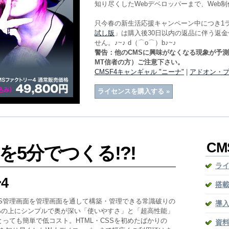
知り尽くしたWebデベロッパーまで、Web制
只今春の新生活応援キャンペーン中につき1ライ
試し版
」は購入後30日以内の返品に伴う返
せん。♪~♪ d（⌒o⌒）b♪~♪
警告：他のCMSに興味がなくなる現象が予
MT信者の方）ご注意下さい。
CMSF4キャンギャル "ニーナ"
|
アドオン・
ライセンスを購入する »
C
を5分でつくる!?!
ライ
4
搭
MS管理画面を管理画面を通して構築・管理できる常識破りの
導
0%の上にシンプルで奥が深い「使いやすさ」と「超高性能」
っても簡単で低コスト。HTML・CSSを初めたばかりの
資