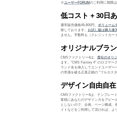
※
ユーザーFORUM
のご利用に期限は
低コスト + 30
通常販売価格49,800円。
ボリューム
致しております。
お試し版は購入後
ません。手数料も（クレジットカー
オリジナルブラン
CMSファクトリー4は、
貴社のオリジ
ます。"CMS Factory 4" 
ランド名を挿入してエンドユーザーへ
の常識を破る正真正銘の "フルカスタ
デザイン自由自在
CMSファクトリー4は、テンプレー
客様にあなたのデザイン力をアピー
としないので、企画、ページ構成、
イトなどをご利用して頂ければ、よ