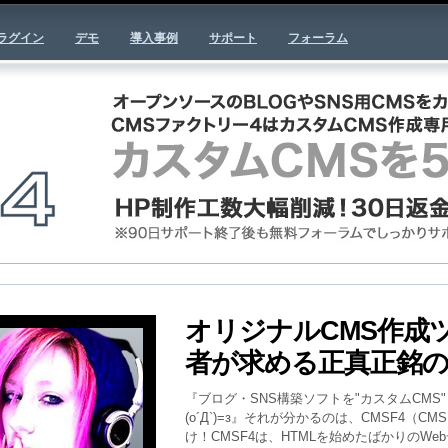
ラグイン
デモ
導入事例
サポート
フォーラム
オリジナルCMS作成ツ
者が求める正真正銘の
『ブログ・SNS構築ソフトを"カスタムCMS"と
(o´Д`)=з』それが分かるのは、CMSF4（
け！CMSF4は、HTMLを始めたばかりのWe