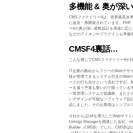
多機能 & 奥が深
CMSファクトリー4は、世界最高水
に改良・再開発されています。PHP, My
ー4の奥が深い柔軟設計を用途に応
などのアドオンやプラグインも準備
CMSF4裏話…
こんな感じでCMSファクトリー4が
IT企業の務めからフリーのWebデ
様が管理できるシステム付きのWeb
ーとの打ち合せという流れですが、
ーを雇う予算も無いので困っている中、Li
一覧管理システムで低価格、またど
いデザインが可能なソフトウェア設計
品しました。そのお客様はシンプル
それからはLMを導入したWebサイ
Listings Managerを開発した会社、i
Builder（CMSB）でした。CM
（LMより！）使わない理由はありま