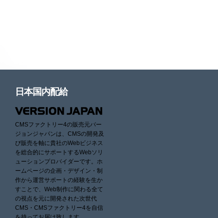
日本国内配給
CMSファクトリー4の販売元バー
ジョンジャパンは、CMSの開発及
び販売を軸に貴社のWebビジネス
を総合的にサポートするWebソリ
ューションプロバイダーです。ホ
ームページの企画・デザイン・制
作から運営サポートの経験を生か
すことで、Web制作に関わる全て
の視点を元に開発された次世代
CMS・CMSファクトリー4を自信
を持ってお届け致します。