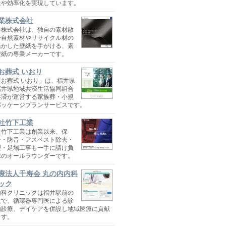
上や効率化を実現しています。
業株式会社
業株式会社は、独自の素材散
で自然素材やリサイクル材の
活かした壁紙を手がける、素
壁紙の専業メーカーです。
お葬式 いおり
お葬式 いおり」は、福井県
福井県地域共済生活協同組合
共済が運営する家族葬・小規
パッケージプランサービスです。
社竹下工業
社竹下工業は創業以来、保
冷・防音・アスベスト除去・
理・足場工事も一手に請け負
縁のオールラウンダーです。
療法人千寿会 丸の内内科
ック
内科クリニックは福井駅前の
設で、循環器専門医による診
由診療、デイケアを併設し地域医療に貢献
ます。