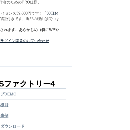
作者のためのPRO仕様。
センス39,800円です！「
30日お
金保証付きです。返品の理由は問いま
測されます。あらかじめ（特にWPや
プラグイン開発のお問い合わせ
MSファクトリー4
ブDEMO
載機能
入事例
料ダウンロード