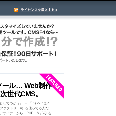
ライセンスを購入する »
ール… Web制作
次世代CMS。
してつかう』 ＝ 『ヽ(´ヘ｀;)ノ…
CMSファクトリー4）を使ってる人だ
bデザイナーから、PHP・MySQLを