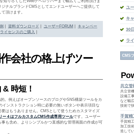
QLを知り尽くしたWebデベロッパーまで幅広くご利用頂けま
リジナルブランドCMSとしてエンドユーザーへご提供して
ユー
して頂けます。
キ
例
|
資料ダウンロード
|
ユーザーFORUM
|
キャンペー
30
ライセンスのご購入
|
ラ
制作会社の格上げツー
CMS
Po
共立管
 & 時短！
共立管
設備工
感的。例えばオープンソースのブログやSNS構築ツールをカ
など幅
へのインストラクション時に必要の無いボタンや表示項目な
技術で
必要はもうありません。CMSとして使うためカスタマイズ
手賀精
リー４はフルカスタムCMS作成専用ツール
です。ユーザー
手賀精
る事も含め、よりシンプルかつ直感的な管理画面の作成が可
加工技
造して