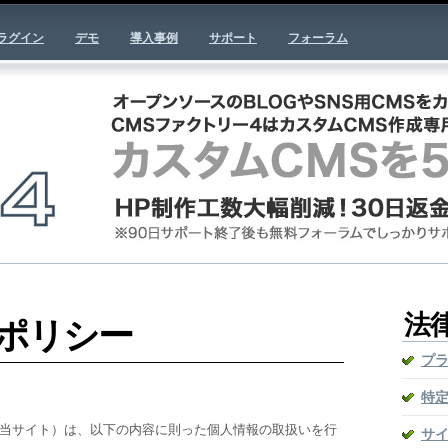
ラグイン
デモ
導入事例
サポート
フォーラム
法
ポリシー
プ
特
以下当サイト）は、以下の内容に則った個人情報の取扱いを行
サ