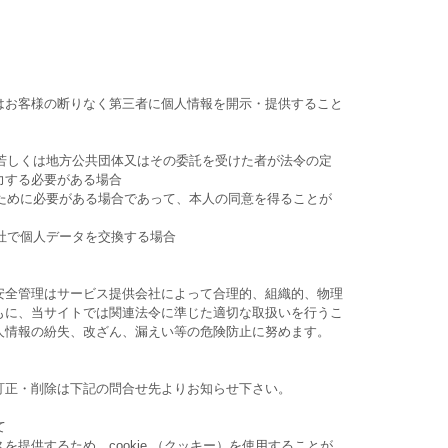
はお客様の断りなく第三者に個人情報を開示・提供すること
関若しくは地方公共団体又はその委託を受けた者が法令の定
力する必要がある場合
のために必要がある場合であって、本人の同意を得ることが
会社で個人データを交換する場合
安全管理はサービス提供会社によって合理的、組織的、物理
もに、当サイトでは関連法令に準じた適切な取扱いを行うこ
人情報の紛失、改ざん、漏えい等の危険防止に努めます。
訂正・削除は下記の問合せ先よりお知らせ下さい。
て
提供するため、cookie （クッキー）を使用することが