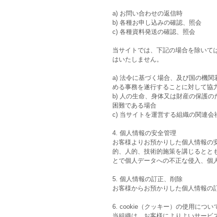
a) お問い合わせの返信時
b) 各種お申し込みの確認、照会
c) 各種資料発送の確認、照会
当サイトでは、下記の場合を除いて
はいたしません。
a) 法令に基づく場合、及び国の機
める事務を遂行することに対して協
b) 人の生命、身体又は財産の保護
困難である場合
c) 当サイトを運営する組織の関連
4. 個人情報の安全管理
お客様よりお預かりした個人情報の
的、人的、技術的施策を講じるとと
とで個人データへの不正な侵入、個
5. 個人情報の訂正、削除
お客様からお預かりした個人情報の
6. cookie（クッキー）の使用につい
当組織は、お客様によりよいサービスを